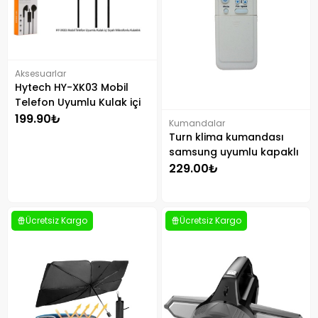
Aksesuarlar
Hytech HY-XK03 Mobil
Telefon Uyumlu Kulak içi
Mikrofonlu Kulaklık Siyah
199.90₺
Kumandalar
Turn klima kumandası
samsung uyumlu kapaklı
229.00₺
Ücretsiz Kargo
Ücretsiz Kargo