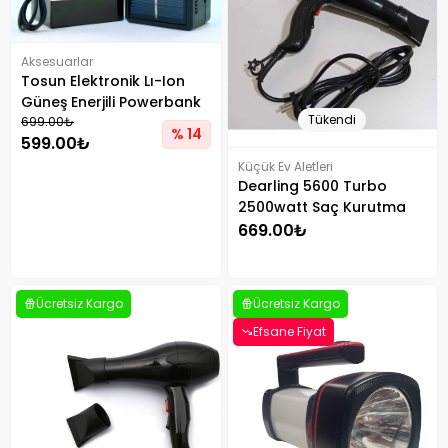
Aksesuarlar
Tosun Elektronik Lı-Ion
Güneş Enerjili Powerbank
Tükendi
Özellikli Pil Şarj Makinesi
699.00₺
% 14
599.00₺
Küçük Ev Aletleri
Dearling 5600 Turbo
2500watt Saç Kurutma
Ve Fön Makinesi Hız Ve
669.00₺
Sıcaklık Ayarlı
Ücretsiz Kargo
Ücretsiz Kargo
Efsane Fiyat