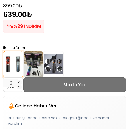
899.00₺
639.00₺
%29 İNDİRİM
İlgili Ürünler
Stokta Yok
Adet
Gelince Haber Ver
Bu ürün şu anda stokta yok. Stok geldiğinde size haber
verelim.