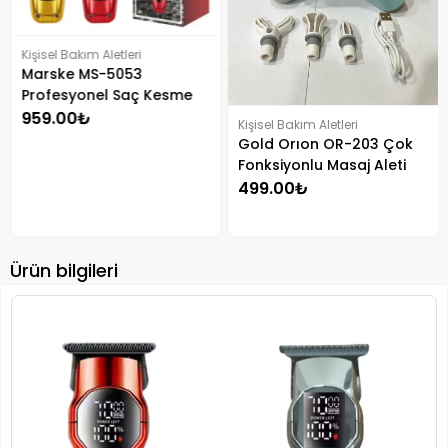
Kişisel Bakım Aletleri
Marske MS-5053
Profesyonel Saç Kesme
Makinesi
959.00₺
Kişisel Bakım Aletleri
Gold Orıon OR-203 Çok
Fonksiyonlu Masaj Aleti
499.00₺
Ürün bilgileri