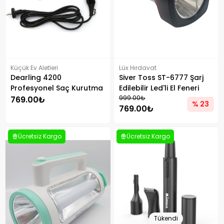
Küçük Ev Aletleri
Lüx Hırdavat
Dearling 4200
Siver Toss ST-6777 Şarj
Profesyonel Saç Kurutma
Edilebilir Led'li El Feneri
Makinesi
999.00₺
769.00₺
% 23
769.00₺
Ücretsiz Kargo
Ücretsiz Kargo
Tükendi