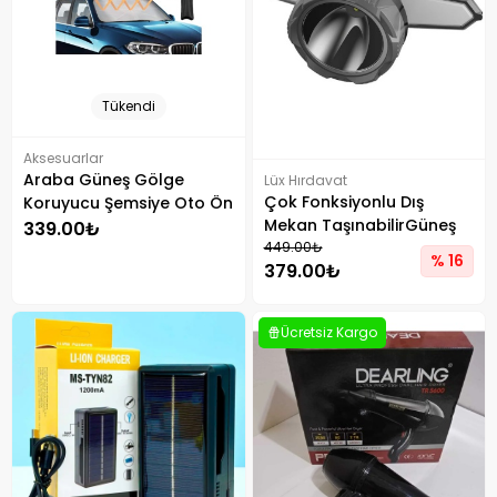
Tükendi
Aksesuarlar
Araba Güneş Gölge
Lüx Hırdavat
Çok Fonksiyonlu Dış
Koruyucu Şemsiye Oto Ön
Mekan TaşınabilirGüneş
Cam Güneşlik
339.00₺
Enerjili Lamba Jb-2358
449.00₺
% 16
379.00₺
Siyah
Ücretsiz Kargo