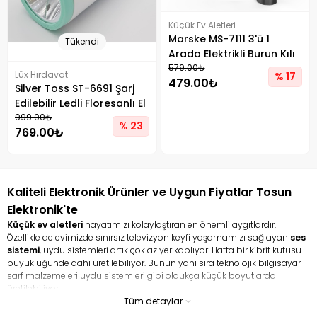
Küçük Ev Aletleri
Marske MS-7111 3'ü 1
Tükendi
Arada Elektrikli Burun Kılı
Kesme Makinesi Tip-C
579.00₺
Lüx Hırdavat
% 17
479.00₺
Şarj Edilebilir Bakım Aleti
Silver Toss ST-6691 Şarj
Edilebilir Ledli Floresanlı El
Feneri
999.00₺
% 23
769.00₺
Kaliteli Elektronik Ürünler ve Uygun Fiyatlar Tosun
Elektronik'te
Küçük ev aletleri
hayatımızı kolaylaştıran en önemli aygıtlardır.
Özellikle de evimizde sınırsız televizyon keyfi yaşamamızı sağlayan
ses
sistemi
, uydu sistemleri artık çok az yer kaplıyor. Hatta bir kibrit kutusu
büyüklüğünde dahi üretilebiliyor. Bunun yanı sıra teknolojik bilgisayar
sarf malzemeleri uydu sistemleri gibi oldukça küçük boyutlarda
üretilebiliyor.
Tüm detaylar
Küçük ev aletleri ile hayatı kolaylaştırın