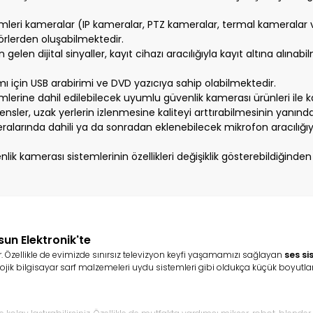
mleri kameralar (IP kameralar, PTZ kameralar, termal kameralar vb
törlerden oluşabilmektedir.
elen dijital sinyaller, kayıt cihazı aracılığıyla kayıt altına alınabi
mı için USB arabirimi ve DVD yazıcıya sahip olabilmektedir.
lerine dahil edilebilecek uyumlu güvenlik kamerası ürünleri ile ka
ensler, uzak yerlerin izlenmesine kaliteyi arttırabilmesinin yanın
eralarında dahili ya da sonradan eklenebilecek mikrofon aracılığ
üvenlik kamerası sistemlerinin özellikleri değişiklik gösterebildiği
sun Elektronik'te
r. Özellikle de evimizde sınırsız televizyon keyfi yaşamamızı sağlayan
ses si
jik bilgisayar sarf malzemeleri uydu sistemleri gibi oldukça küçük boyutlard