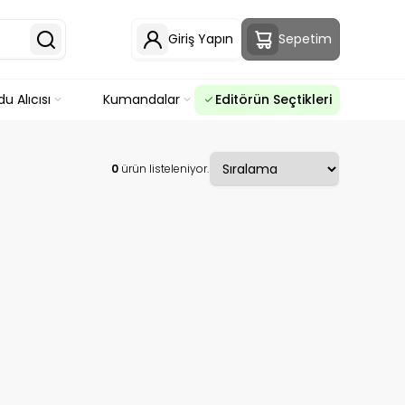
Giriş Yapın
Sepetim
u Alıcısı
Kumandalar
Editörün Seçtikleri
0
ürün listeleniyor.