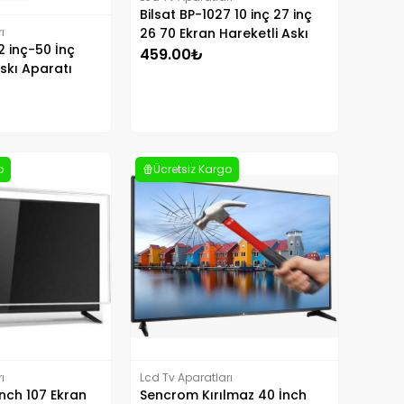
Bilsat BP-1027 10 inç 27 inç
ı
26 70 Ekran Hareketli Askı
2 inç-50 İnç
Aparatı
459.00₺
skı Aparatı
o
Ücretsiz Kargo
ı
Lcd Tv Aparatları
nch 107 Ekran
Sencrom Kırılmaz 40 İnch