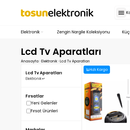
K
Elektronik
Zengin Nargile Koleksiyonu
Küçü
Lcd Tv Aparatları
Anasayfa
Elektronik
Lcd Tv Aparatları
Hızlı Kargo
Lcd Tv Aparatları
Elektronik
Fırsatlar
Yeni Gelenler
Fırsat Ürünleri
Markalar