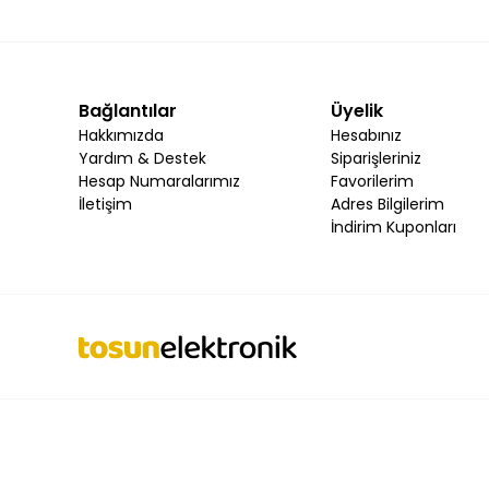
Son teknoloji elektronik ürünler,
küçük ev aletleri ve ucuz uyd
ürünlerine de yer vermekteyiz. Eğer evlerinizde ve işyerlerinizde
hemen sitemizi takibe alın. Navigasyonlar ve uydu alıcılarında
Ucuz uydu alıcılarıyla sınırsız TV keyfi
Özellikle de şu sırala
Bağlantılar
Üyelik
kumandalar uydu alıcıları ile sınırsız TV keyfi yaşayabilirsiniz
Hakkımızda
Hesabınız
Herhangi bir teknik destek ihtiyacınızda yine sitemizden güvenle
Yardım & Destek
Siparişleriniz
Kredi kartı ile taksitli alışveriş yapabilir ve güvenli kargo seçe
Hesap Numaralarımız
Favorilerim
yıllara meydan okuyan teknoloji markasıdır. Ancak bizler her z
İletişim
Adres Bilgilerim
İndirim Kuponları
Kumandalar ile kontrol sizde
Televizyonu ve teybi kontrol et
servisi olup olmadığına da dikkat etmelisiniz. Özellikle LNB (e
duyduğunuz tüm elektronik malzemeler gibi bu kumandaları da
günlerce, yıllarca kullanabileceğiniz uzun ömürlü kumandalar ar
ürünlere, kumandalara sahip olabilirsiniz.
İşlevsel bilgisayar ekipmanları
Bilgisayarlar günlük yaşantı
olmuyor. Bazı bilgisayar markalarının parçalarına erişmek ise ko
sitemizdeki tüm bilgisayar parçalarının garantileri de bulunmak
Hangi maka ya da model bilgisayar kullandığınızın bir önemi bu
Yapmanız gereken tek şey sitemize girip ihtiyacınız olan ürüne m
kalmaksızın, yalnızca birkaç dakika içinde dilediğiniz ürünü satın