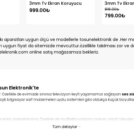
3mm Tv Ekran Koruyucu
3mm Tv Ekra
Fiberglass
Fiberglass
816.00₺
999.00₺
799.00₺
askı aparatları uygun ölçü ve modellerle tosunelektronik de .Her 
ı uygun fiyat da sitemizde mevcuttur.özellikle takılması zor ve da
sunelekronik.com online satış mağazamıza bekleriz.
sun Elektronik'te
r. Özellikle de evimizde sınırsız televizyon keyfi yaşamamızı sağlayan
ses si
jik bilgisayar sarf malzemeleri uydu sistemleri gibi oldukça küçük boyutlard
e kolay laştırabilirsiniz. Özellikle de mutfakta yardımcı mikser, robot, blende
kilde kullanılmaktadır. Bunlara ek uydu sistemleri ve daha pek çok küçük ev ale
Tüm detaylar
iyoruz.