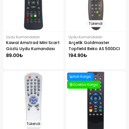
Tükendi
Uydu Kumandaları
Uydu Kumandaları
Kawai Amstrad Mini Scart
Arçelik Goldmaster
Gözlü Uydu Kumandası
Topfield Beko AS 500DCI
Uydu Kumandası
89.00₺
194.90₺
Hızlı Kargo
Ücretsiz Kargo
Tükendi