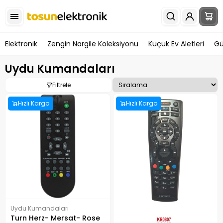
Elektronik
Zengin Nargile Koleksiyonu
Küçük Ev Aletleri
Gü
Uydu Kumandaları
Filtrele
Hızlı Kargo
Hızlı Kargo
Uydu Kumandaları
Turn Herz- Mersat- Rose