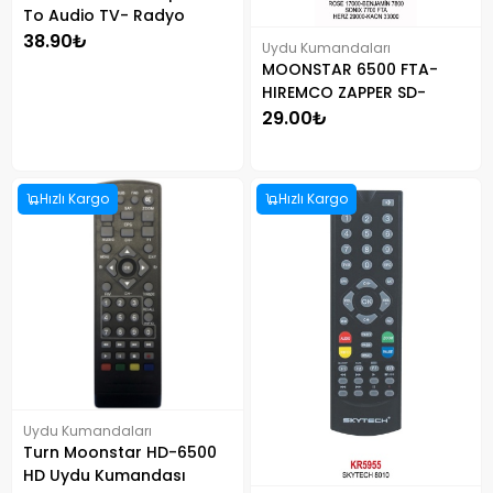
To Audio TV- Radyo
38.90₺
Uydu Kumandaları
MOONSTAR 6500 FTA-
HIREMCO ZAPPER SD-
ROWELL 17000-MAGBOX
29.00₺
KİNG-ROSE 17000-
BENJAMİN 7800-SONIX
7700 FTA-HERZ 29000-
Hızlı Kargo
Hızlı Kargo
KAON 33000 KUMANDA
Uydu Kumandaları
Turn Moonstar HD-6500
HD Uydu Kumandası