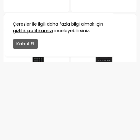
Ücretsiz Kargo
Çerezler ile ilgili daha fazla bilgi almak için
gizlilik politikamızı
inceleyebilirsiniz.
Kabul Et
Tükendi
Uydu Kumandaları
Uydu Kumandaları
Botech Piko 207 Hd Cas
Botech Piko 300 Hd Uydu
Kumandası
Kumandası
16.70₺
169.90₺
Hızlı Kargo
Hızlı Kargo
Ücretsiz Kargo
Ücretsiz Kargo