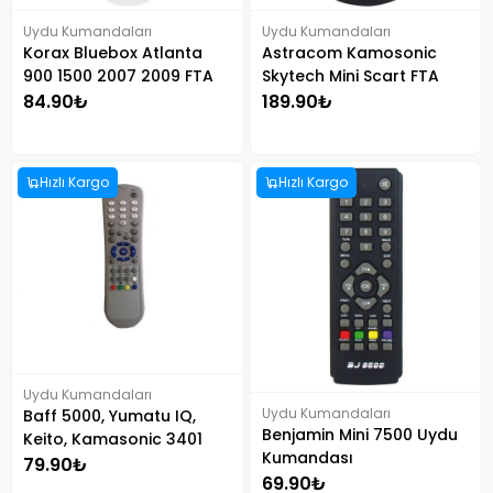
Uydu Kumandaları
Uydu Kumandaları
Korax Bluebox Atlanta
Astracom Kamosonic
900 1500 2007 2009 FTA
Skytech Mini Scart FTA
Uydu kumandası
Uydu Alıcısı Kumandası
84.90₺
189.90₺
Hızlı Kargo
Hızlı Kargo
Uydu Kumandaları
Uydu Kumandaları
Baff 5000, Yumatu IQ,
Benjamin Mini 7500 Uydu
Keito, Kamasonic 3401
Kumandası
Uydu Kumandası
79.90₺
69.90₺