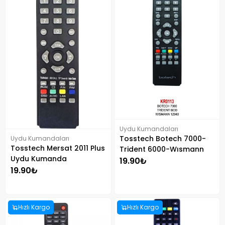
Uydu Kumandaları
Tosstech Botech 7000-
Uydu Kumandaları
Tosstech Mersat 2011 Plus
Trident 6000-Wısmann
Uydu Kumanda
12940 Kumanda
19.90₺
19.90₺
Hızlı Kargo
Hızlı Kargo