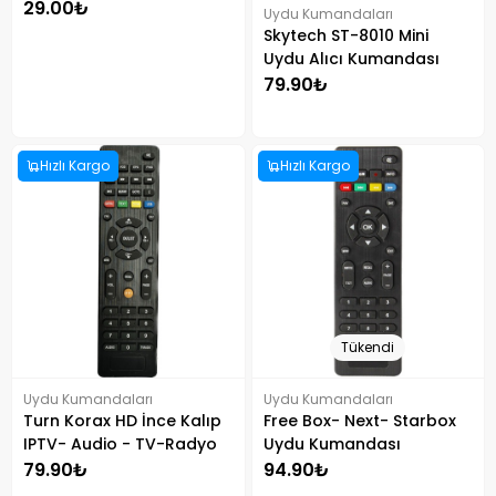
29.00₺
Uydu Kumandaları
Skytech ST-8010 Mini
Uydu Alıcı Kumandası
79.90₺
Hızlı Kargo
Hızlı Kargo
Tükendi
Uydu Kumandaları
Uydu Kumandaları
Turn Korax HD İnce Kalıp
Free Box- Next- Starbox
IPTV- Audio - TV-Radyo
Uydu Kumandası
79.90₺
94.90₺