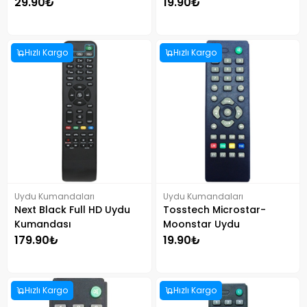
Kumandası
29.90₺
19.90₺
Hızlı Kargo
Hızlı Kargo
Uydu Kumandaları
Uydu Kumandaları
Next Black Full HD Uydu
Tosstech Microstar-
Kumandası
Moonstar Uydu
Kumandası
179.90₺
19.90₺
Hızlı Kargo
Hızlı Kargo