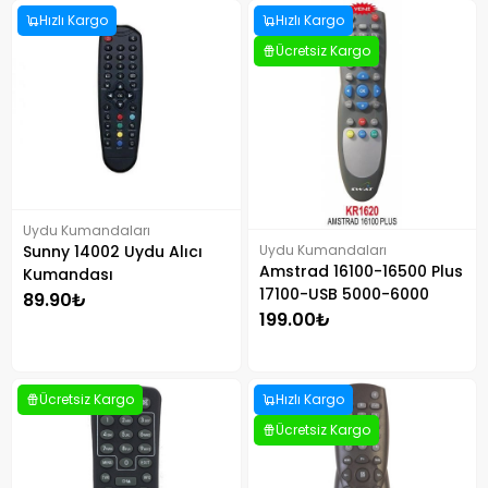
Hızlı Kargo
Hızlı Kargo
Ücretsiz Kargo
Uydu Kumandaları
Uydu Kumandaları
Sunny 14002 Uydu Alıcı
Amstrad 16100-16500 Plus
Kumandası
17100-USB 5000-6000
89.90₺
Uydu Kumandası
199.00₺
Ücretsiz Kargo
Hızlı Kargo
Ücretsiz Kargo