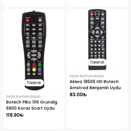
Tükendi
Uydu Kumandaları
Akiwa 18500 HD Botech
Tükendi
Amstrad Benjamin Uydu
Alıcısı Kumandası
83.00₺
Uydu Kumandaları
Botech Piko 106 Grundig
6800 Korax Scart Uydu
Kumandası
119.90₺