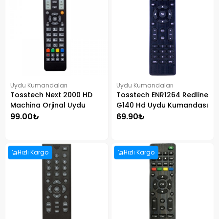
Uydu Kumandaları
Uydu Kumandaları
Tosstech Next 2000 HD
Tosstech ENR1264 Redline
Machina Orjinal Uydu
G140 Hd Uydu Kumandası
Kumandası
99.00₺
69.90₺
Hızlı Kargo
Hızlı Kargo