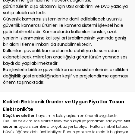
kaydetme, geri izleme, network bağlantısı,
görüntülerin dışa aktarımı için USB arabirimi ve DVD yazıcıya
sahip olabilmektedir.
Güvenlik kamerası sistemlerine dahil edilebilecek uyumlu
güvenlik kamerası ürünleri ile kamera sistemi işlevsel hale
getirilebilmektedir. Kameralarda kullanılan lensler, uzak
yerlerin izlenmesine kaliteyi arttırabilmesinin yanında geniş
bir alanı izleme imkanı da sunabilmektedir.
Kullanılan güvenlik kameralarında dahili ya da sonradan
eklenebilecek mikrofon aracılığıyla görüntünün yanında ses
kaydı da yapılabilmektedir.
Bu işlevlerle birlikte güvenlik kamerası sistemlerinin özellikleri
değişiklik gösterebildiğinden keşif ve projelendirme aşaması
önem taşımaktadır.
Kaliteli Elektronik Ürünler ve Uygun Fiyatlar Tosun
Elektronik'te
Küçük ev aletleri
hayatımızı kolaylaştıran en önemli aygıtlardır.
Özellikle de evimizde sınırsız televizyon keyfi yaşamamızı sağlayan
ses
sistemi
, uydu sistemleri artık çok az yer kaplıyor. Hatta bir kibrit kutusu
büyüklüğünde dahi üretilebiliyor. Bunun yanı sıra teknolojik bilgisayar