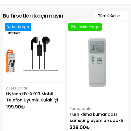
Bu fırsatları kaçırmayın
Tüm ürünler
Hızlı Kargo
Ücretsiz Kargo
Aksesuarlar
Hytech HY-XK03 Mobil
Telefon Uyumlu Kulak içi
Mikrofonlu Kulaklık Siyah
199.90₺
Kumandalar
Turn klima kumandası
samsung uyumlu kapaklı
229.00₺