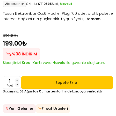
Aksesuarlar
S.Kodu,
ST10595
Stok,
Mevcut
Tosun Elektronik'te Cat6 Modiler Plug, 100 adet pratik paketle
internet bağlantınızı güçlendirir. Uygun fiyatlı,..
tamamı
318.90₺
199.00₺
%38 İNDİRİM
Siparşlinizi
Kredi Kartı
veya
Havele
ile güvenle oluşturun.
Sepete Ekle
Adet
Siparişiniz
08 Ağustos Cumartesi
tarihinde kargoya verilecektir.
Yeni Gelenler
Fırsat Ürünleri