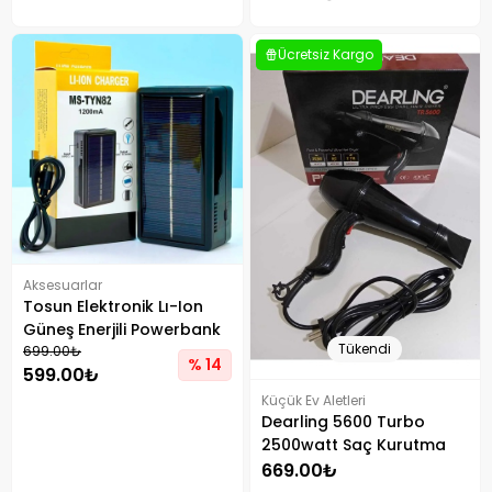
Ücretsiz Kargo
Aksesuarlar
Tosun Elektronik Lı-Ion
Güneş Enerjili Powerbank
Tükendi
Özellikli Pil Şarj Makinesi
699.00₺
% 14
599.00₺
Küçük Ev Aletleri
Dearling 5600 Turbo
2500watt Saç Kurutma
Ve Fön Makinesi Hız Ve
669.00₺
Sıcaklık Ayarlı