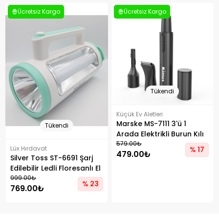
Ücretsiz Kargo
Ücretsiz Kargo
Tükendi
Küçük Ev Aletleri
Marske MS-7111 3'ü 1
Tükendi
Arada Elektrikli Burun Kılı
Kesme Makinesi Tip-C
579.00₺
Lüx Hırdavat
% 17
479.00₺
Şarj Edilebilir Bakım Aleti
Silver Toss ST-6691 Şarj
Edilebilir Ledli Floresanlı El
Feneri
999.00₺
% 23
769.00₺