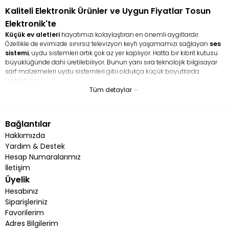
Kaliteli Elektronik Ürünler ve Uygun Fiyatlar Tosun
Elektronik'te
Küçük ev aletleri
hayatımızı kolaylaştıran en önemli aygıtlardır.
Özellikle de evimizde sınırsız televizyon keyfi yaşamamızı sağlayan
ses
sistemi
, uydu sistemleri artık çok az yer kaplıyor. Hatta bir kibrit kutusu
büyüklüğünde dahi üretilebiliyor. Bunun yanı sıra teknolojik bilgisayar
sarf malzemeleri uydu sistemleri gibi oldukça küçük boyutlarda
üretilebiliyor.
Tüm detaylar
Küçük ev aletleri ile hayatı kolaylaştırın
Küçük ev aletleri uydu gibi teçhizatlar ile hayatınızı büyük ölçüde kolay
Bağlantılar
laştırabilirsiniz. Özellikle de mutfakta yardımcı mikser, robot, blender gibi
aletler kadınların vazgeçemediği küçük ev aletlerindendir. Elektrikli
Hakkımızda
ısıtıcılar da hem evlerde, hem de işyerlerinde yoğun şekilde
Yardım & Destek
kullanılmaktadır. Bunlara ek uydu sistemleri ve daha pek çok küçük ev
Hesap Numaralarımız
aletine sitemizden ulaşabilirsiniz. Üstelik yetkili servis hizmeti de veren
İletişim
bizler, dilediğiniz ürünü en kısa sürede kapınıza teslim ediyoruz.
Üyelik
Son teknoloji elektronik ürünler,
küçük ev aletleri ve ucuz uydu alıcıları
Hesabınız
ile hizmetinizdeyiz. Ayrıca Jameson ve Botech uydu ve küçük ev aleti
Siparişleriniz
anlamında değerli markaların Uğur Elektronik ve Kumtel ürünlerine de
Favorilerim
yer vermekteyiz. Eğer evlerinizde ve işyerlerinizde hem kaliteli, hem de
Adres Bilgilerim
uzun ömürlü elektronik cihazlar, küçük ev aletleri, oto teyb ve oto