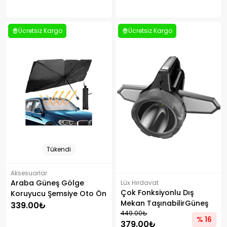
Ücretsiz Kargo
Ücretsiz Kargo
Tükendi
Aksesuarlar
Araba Güneş Gölge
Lüx Hırdavat
Çok Fonksiyonlu Dış
Koruyucu Şemsiye Oto Ön
Mekan TaşınabilirGüneş
Cam Güneşlik
339.00₺
Enerjili Lamba Jb-2358
449.00₺
% 16
379.00₺
Siyah