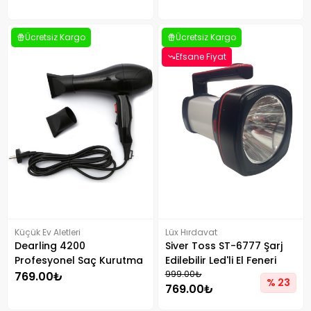
Ücretsiz Kargo
Ücretsiz Kargo
Efsane Fiyat
Küçük Ev Aletleri
Lüx Hırdavat
Dearling 4200
Siver Toss ST-6777 Şarj
Profesyonel Saç Kurutma
Edilebilir Led'li El Feneri
Makinesi
999.00₺
769.00₺
% 23
769.00₺