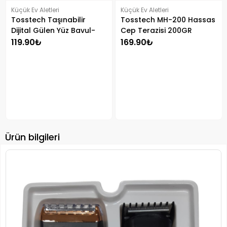
Küçük Ev Aletleri
Küçük Ev Aletleri
Tosstech Taşınabilir
Tosstech MH-200 Hassas
Dijital Gülen Yüz Bavul-
Cep Terazisi 200GR
Valiz Tartısı (50 KG)
119.90₺
169.90₺
Ürün bilgileri