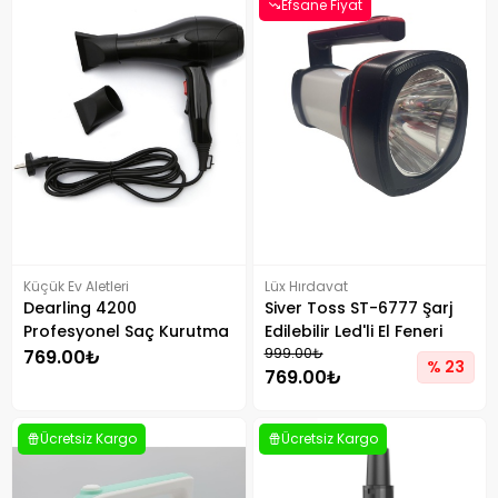
Efsane Fiyat
Küçük Ev Aletleri
Lüx Hırdavat
Dearling 4200
Siver Toss ST-6777 Şarj
Profesyonel Saç Kurutma
Edilebilir Led'li El Feneri
Makinesi
999.00₺
769.00₺
% 23
769.00₺
Ücretsiz Kargo
Ücretsiz Kargo