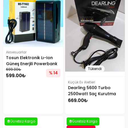
Aksesuarlar
Tosun Elektronik Lı-Ion
Güneş Enerjili Powerbank
Tükendi
Özellikli Pil Şarj Makinesi
699.00₺
% 14
599.00₺
Küçük Ev Aletleri
Dearling 5600 Turbo
2500watt Saç Kurutma
Ve Fön Makinesi Hız Ve
669.00₺
Sıcaklık Ayarlı
Ücretsiz Kargo
Ücretsiz Kargo