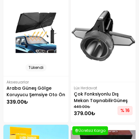
Tükendi
Aksesuarlar
Araba Güneş Gölge
Lüx Hırdavat
Çok Fonksiyonlu Dış
Koruyucu Şemsiye Oto Ön
Mekan TaşınabilirGüneş
Cam Güneşlik
339.00₺
Enerjili Lamba Jb-2358
449.00₺
% 16
379.00₺
Siyah
Ücretsiz Kargo