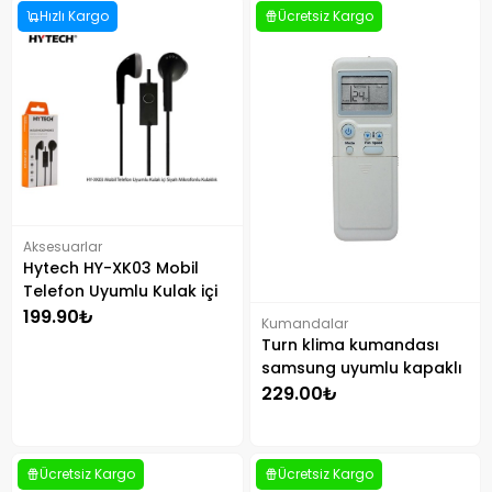
Hızlı Kargo
Ücretsiz Kargo
Aksesuarlar
Hytech HY-XK03 Mobil
Telefon Uyumlu Kulak içi
Mikrofonlu Kulaklık Siyah
199.90₺
Kumandalar
Turn klima kumandası
samsung uyumlu kapaklı
229.00₺
Ücretsiz Kargo
Ücretsiz Kargo