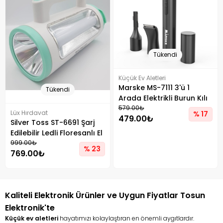
Tükendi
Küçük Ev Aletleri
Marske MS-7111 3'ü 1
Tükendi
Arada Elektrikli Burun Kılı
Kesme Makinesi Tip-C
579.00₺
Lüx Hırdavat
% 17
479.00₺
Şarj Edilebilir Bakım Aleti
Silver Toss ST-6691 Şarj
Edilebilir Ledli Floresanlı El
Feneri
999.00₺
% 23
769.00₺
Kaliteli Elektronik Ürünler ve Uygun Fiyatlar Tosun
Elektronik'te
Küçük ev aletleri
hayatımızı kolaylaştıran en önemli aygıtlardır.