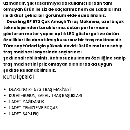
uzmandır. Şık tasarımıyla da kullanıcılardan tam
olmayan ürün ile siz de saçlarınız hem de sakallarınız
ile dikkat çekici bir görünüm elde edebilirsiniz.
Dearling RF 573 Çok Amaçlı Tıraş Makinesi, özel bıçak
teknolojisinden taraklarına, üstün performans
gösteren motor yapısı optik LED göstergeli ve üstün
özellikleri ile donatılmış kusursuz bir traş makinesidir.
Tüm saç türleri için yüksek devirli üstün motora sahip
traş makinesi sayesinde saçlarınızı
şekillendirebilirsiniz. Kablosuz kullanım özelliğine sahip
traş makinesini priz olmayan alanlarda da uygun
şekilde kullanabilirsiniz.
KUTU İÇERİĞİ
DEARLING RF 573 TRAŞ MAKİNESİ
KULAK-BURUN, SAKAL, TRAŞ BAŞLIKLARI
1 ADET YAĞDANLIK
1 ADET TEMİZLEME FIRÇASI
1 ADET ŞARJ FİŞİ