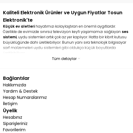
Kaliteli Elektronik Ürünler ve Uygun Fiyatlar Tosun
Elektronik'te
Küçük ev aletleri
hayatımızı kolaylaştıran en önemli aygıtlardır.
Özellikle de evimizde sınırsız televizyon keyfi yaşamamızı sağlayan
ses
sistemi
, uydu sistemleri artık çok az yer kaplıyor. Hatta bir kibrit kutusu
büyüklüğünde dahi üretilebiliyor. Bunun yanı sıra teknolojik bilgisayar
sarf malzemeleri uydu sistemleri gibi oldukça küçük boyutlarda
üretilebiliyor.
Tüm detaylar
Küçük ev aletleri ile hayatı kolaylaştırın
Küçük ev aletleri uydu gibi teçhizatlar ile hayatınızı büyük ölçüde kolay
Bağlantılar
laştırabilirsiniz. Özellikle de mutfakta yardımcı mikser, robot, blender gibi
aletler kadınların vazgeçemediği küçük ev aletlerindendir. Elektrikli
Hakkımızda
ısıtıcılar da hem evlerde, hem de işyerlerinde yoğun şekilde
Yardım & Destek
kullanılmaktadır. Bunlara ek uydu sistemleri ve daha pek çok küçük ev
Hesap Numaralarımız
aletine sitemizden ulaşabilirsiniz. Üstelik yetkili servis hizmeti de veren
İletişim
bizler, dilediğiniz ürünü en kısa sürede kapınıza teslim ediyoruz.
Üyelik
Son teknoloji elektronik ürünler,
küçük ev aletleri ve ucuz uydu alıcıları
Hesabınız
ile hizmetinizdeyiz. Ayrıca Jameson ve Botech uydu ve küçük ev aleti
Siparişleriniz
anlamında değerli markaların Uğur Elektronik ve Kumtel ürünlerine de
Favorilerim
yer vermekteyiz. Eğer evlerinizde ve işyerlerinizde hem kaliteli, hem de