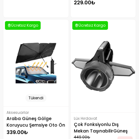
229.00₺
Ücretsiz Kargo
Ücretsiz Kargo
Tükendi
Aksesuarlar
Araba Güneş Gölge
Lüx Hırdavat
Çok Fonksiyonlu Dış
Koruyucu Şemsiye Oto Ön
Mekan TaşınabilirGüneş
Cam Güneşlik
339.00₺
Enerjili Lamba Jb-2358
449.00₺