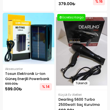
% 16
379.00₺
Siyah
Ücretsiz Kargo
Aksesuarlar
Tosun Elektronik Lı-Ion
Güneş Enerjili Powerbank
Tükendi
Özellikli Pil Şarj Makinesi
699.00₺
% 14
599.00₺
Küçük Ev Aletleri
Dearling 5600 Turbo
2500watt Saç Kurutma
Ve Fön Makinesi Hız Ve