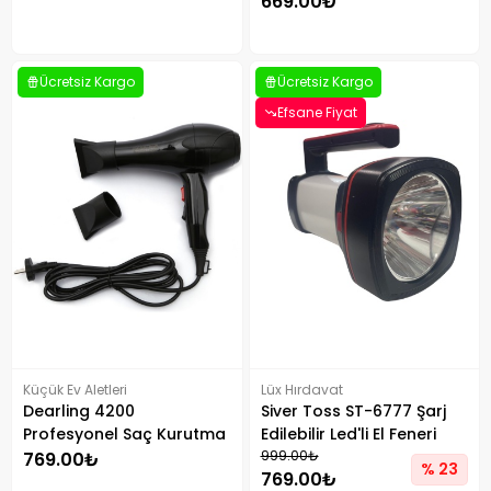
669.00₺
Sıcaklık Ayarlı
Ücretsiz Kargo
Ücretsiz Kargo
Efsane Fiyat
Küçük Ev Aletleri
Lüx Hırdavat
Dearling 4200
Siver Toss ST-6777 Şarj
Profesyonel Saç Kurutma
Edilebilir Led'li El Feneri
Makinesi
999.00₺
769.00₺
% 23
769.00₺