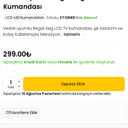
Kumandası
LCD-LED Kumandaları
S.Kodu,
ST10585
Stok,
Mevcut
Vestel uyumlu Regal Seg LCD TV kumandası, şık tasarımı ve
kolay kullanımıyla televizyon..
tamamı
299.00₺
Siparşlinizi
Kredi Kartı
veya
Havele
ile güvenle oluşturun.
Sepete Ekle
Adet
Siparişiniz
10 Ağustos Pazartesi
tarihinde kargoya verilecektir.
Favorilere Ekle