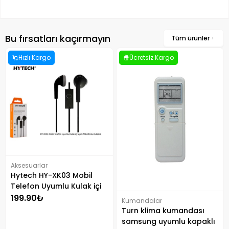
Bu fırsatları kaçırmayın
Tüm ürünler
Hızlı Kargo
Ücretsiz Kargo
Aksesuarlar
Hytech HY-XK03 Mobil
Telefon Uyumlu Kulak içi
Mikrofonlu Kulaklık Siyah
199.90₺
Kumandalar
Turn klima kumandası
samsung uyumlu kapaklı