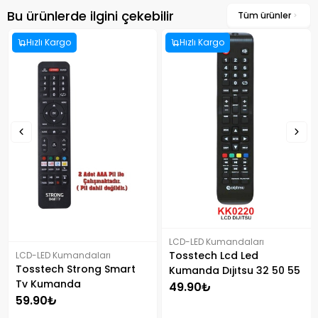
Bu ürünlerde ilgini çekebilir
Tüm ürünler
Hızlı Kargo
Hızlı Kargo
LCD-LED Kumandaları
Tosstech Lcd Led
LCD-LED Kumandaları
Tosstech Strong Smart
Kumanda Dıjıtsu 32 50 55
Tv Kumanda
Serısı Yazısız
49.90₺
59.90₺