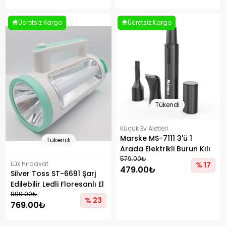
Ücretsiz Kargo
Ücretsiz Kargo
Tükendi
Küçük Ev Aletleri
Marske MS-7111 3'ü 1
Tükendi
Arada Elektrikli Burun Kılı
Kesme Makinesi Tip-C
579.00₺
Lüx Hırdavat
% 17
479.00₺
Şarj Edilebilir Bakım Aleti
Silver Toss ST-6691 Şarj
Edilebilir Ledli Floresanlı El
Feneri
999.00₺
% 23
769.00₺